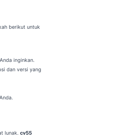
kah berikut untuk
 Anda inginkan.
psi dan versi yang
 Anda.
at lunak.
cv55