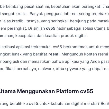
g berkembang pesat saat ini, kebutuhan akan perangkat luna
 sangat krusial. Banyak pengguna internet sering terjebak 
 jelas kredibilitasnya, yang seringkali berujung pada mas
tem perangkat. Di sinilah
cv55
hadir sebagai solusi utama 
anan, kecepatan, dan keaslian produk digital.
istribusi aplikasi terkemuka, cv55 berkomitmen untuk men
angkat lunak yang bersifat
resmi
. Mengunduh konten resmi 
ang asli dan memastikan bahwa aplikasi yang Anda pasa
odifikasi berbahaya, malware, atau spyware yang dapat me
Utama Menggunakan Platform cv55
ang beralih ke cv55 untuk kebutuhan digital mereka? Beri