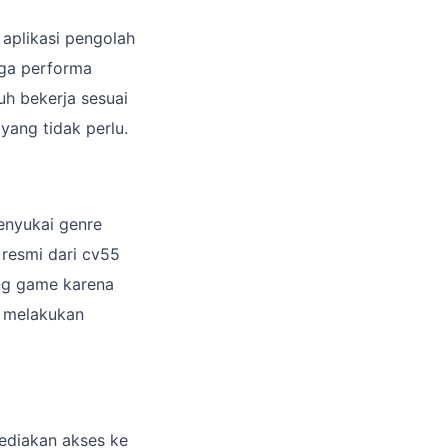
 aplikasi pengolah
aga performa
uh bekerja sesuai
ang tidak perlu.
enyukai genre
 resmi dari cv55
ng game karena
t melakukan
yediakan akses ke