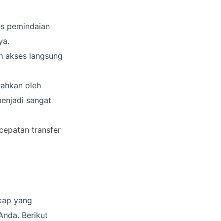
ses pemindaian
ya.
 akses langsung
bahkan oleh
enjadi sangat
epatan transfer
kap yang
Anda. Berikut