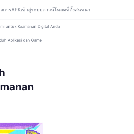
างการ
APK
เข้าสู่ระบบ
ดาวน์โหลด
ที่ตั้ง
สนทนา
i untuk Keamanan Digital Anda
uh Aplikasi dan Game
h
eamanan