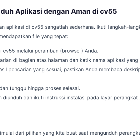
duh Aplikasi dengan Aman di cv55
 aplikasi di cv55 sangatlah sederhana. Ikuti langkah-lang
endapatkan file yang tepat:
mi cv55 melalui peramban (browser) Anda.
arian di bagian atas halaman dan ketik nama aplikasi yang
i hasil pencarian yang sesuai, pastikan Anda membaca deskri
dan tunggu hingga proses selesai.
h diunduh dan ikuti instruksi instalasi pada layar perangkat
imulai dari pilihan yang kita buat saat mengunduh perangk