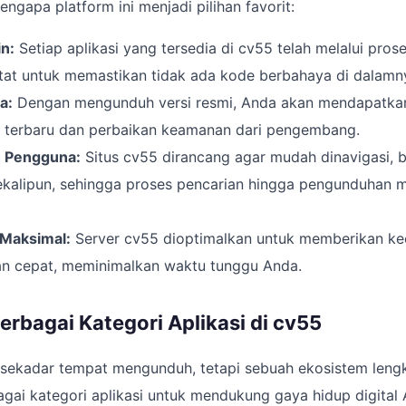
ngapa platform ini menjadi pilihan favorit:
n:
Setiap aplikasi yang tersedia di cv55 telah melalui pro
at untuk memastikan tidak ada kode berbahaya di dalamn
a:
Dengan mengunduh versi resmi, Anda akan mendapatkan
r terbaru dan perbaikan keamanan dari pengembang.
 Pengguna:
Situs cv55 dirancang agar mudah dinavigasi, 
alipun, sehingga proses pencarian hingga pengunduhan m
Maksimal:
Server cv55 dioptimalkan untuk memberikan kec
dan cepat, meminimalkan waktu tunggu Anda.
erbagai Kategori Aplikasi di cv55
sekadar tempat mengunduh, tetapi sebuah ekosistem leng
ai kategori aplikasi untuk mendukung gaya hidup digital 