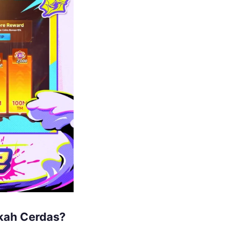
kah Cerdas?