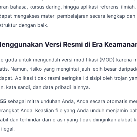
ran bahasa, kursus daring, hingga aplikasi referensi ilmia
 dapat mengakses materi pembelajaran secara lengkap dan
struktur dengan baik.
enggunakan Versi Resmi di Era Keamanan
ergoda untuk mengunduh versi modifikasi (MOD) karena m
tis. Namun, risiko yang mengintai jauh lebih besar daripa
pat. Aplikasi tidak resmi seringkali disisipi oleh trojan y
, kata sandi, dan data pribadi lainnya.
v55
sebagai mitra unduhan Anda, Anda secara otomatis m
erangkat Anda. Keaslian file yang Anda unduh menjamin ba
abil dan terhindar dari crash yang tidak diinginkan akibat
ilegal.