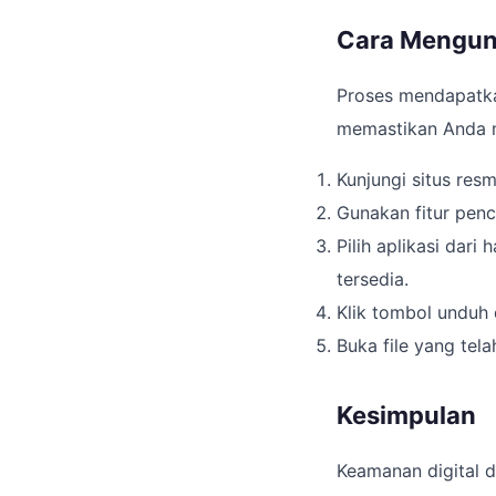
Cara Mengun
Proses mendapatkan
memastikan Anda m
Kunjungi situs res
Gunakan fitur penc
Pilih aplikasi dar
tersedia.
Klik tombol unduh 
Buka file yang tela
Kesimpulan
Keamanan digital d