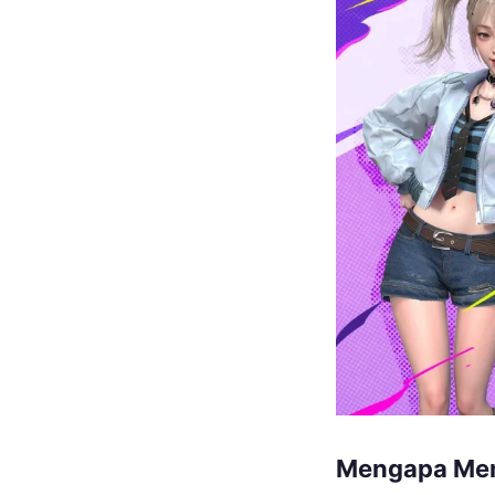
Mengapa Memi