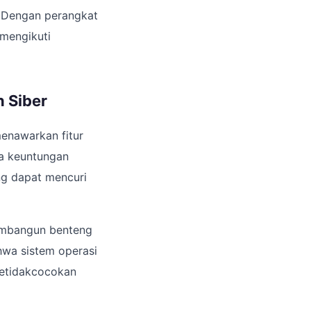
h. Dengan perangkat
 mengikuti
 Siber
enawarkan fitur
da keuntungan
ang dapat mencuri
embangun benteng
hwa sistem operasi
 ketidakcocokan