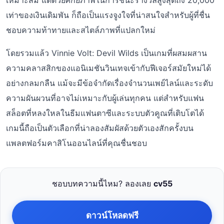
เหมาะสม แต่ด้วยศักยภาพในการชนะรางวัลสูงสุดถึง 20,000
เท่าของเงินเดิมพัน ก็ถือเป็นแรงจูงใจที่น่าสนใจสำหรับผู้ที่ชื่น
ชอบความท้าทายและสไตล์ภาพที่แปลกใหม่
โดยรวมแล้ว Vinnie Volt: Devil Wilds เป็นเกมที่ผสมผสาน
ความคลาสสิกของแอนิเมชันวินเทจเข้ากับฟีเจอร์สมัยใหม่ได้
อย่างกลมกลืน แม้จะมีข้อจำกัดเรื่องจำนวนเพย์ไลน์และระดับ
ความผันผวนที่อาจไม่เหมาะกับผู้เล่นทุกคน แต่สำหรับแฟน
สล็อตที่หลงใหลในธีมแฟนตาซีและระบบตัวคูณที่เติบโตได้
เกมนี้ถือเป็นตัวเลือกที่น่าลองสัมผัสด้วยตัวเองสักครั้งบน
แพลตฟอร์มคาสิโนออนไลน์ที่คุณชื่นชอบ
ชอบบทความนี้ไหม? ลองเลย
cv55
ดาวน์โหลดฟรี