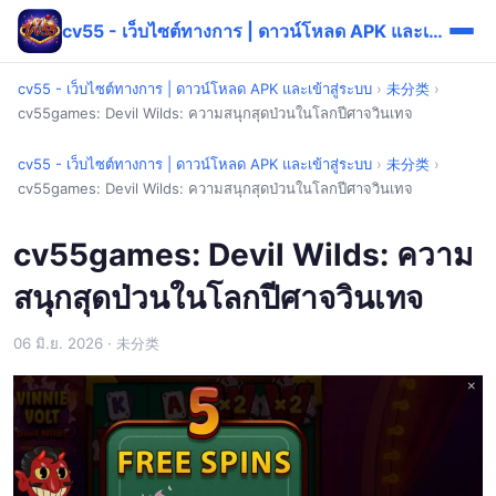
cv55 - เว็บไซต์ทางการ | ดาวน์โหลด APK และเข้าสู่ระบบ
cv55 - เว็บไซต์ทางการ | ดาวน์โหลด APK และเข้าสู่ระบบ
›
未分类
›
cv55games: Devil Wilds: ความสนุกสุดป่วนในโลกปีศาจวินเทจ
cv55 - เว็บไซต์ทางการ | ดาวน์โหลด APK และเข้าสู่ระบบ
›
未分类
›
cv55games: Devil Wilds: ความสนุกสุดป่วนในโลกปีศาจวินเทจ
cv55games: Devil Wilds: ความ
สนุกสุดป่วนในโลกปีศาจวินเทจ
06 มิ.ย. 2026
· 未分类